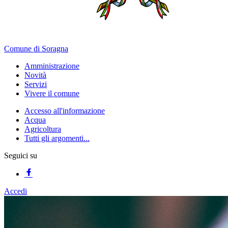
Comune di Soragna
Amministrazione
Novità
Servizi
Vivere il comune
Accesso all'informazione
Acqua
Agricoltura
Tutti gli argomenti...
Seguici su
Accedi