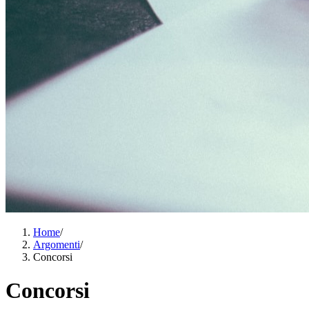
Home
/
Argomenti
/
Concorsi
Concorsi