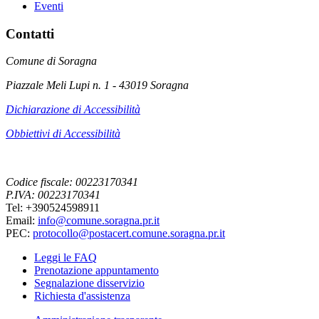
Eventi
Contatti
Comune di Soragna
Piazzale Meli Lupi n. 1 - 43019 Soragna
Dichiarazione di Accessibilità
Obbiettivi di Accessibilità
Codice fiscale: 00223170341
P.IVA: 00223170341
Tel: +390524598911
Email:
info@comune.soragna.pr.it
PEC:
protocollo@postacert.comune.soragna.pr.it
Leggi le FAQ
Prenotazione appuntamento
Segnalazione disservizio
Richiesta d'assistenza