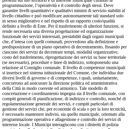
presenti sul suo territorio e di interesse municipale curando la
programmazione, l’operatività e il controllo degli stessi. Deve
garantire livelli quantitativi e qualitativi minimi di servizio stabiliti al
livello cittadino e può modificare autonomamente tali standard solo
in senso migliorativo e nel rispetto di un rapporto costo/qualità
definito a livello di Ente. Per il trasferimento di ulteriori funzioni, si
rende necessaria una diversa progettazione ed organizzazione
funzionale dei servizi interessati, prestabiliti dagli organi municipali
che, d’intesa con quelli comunali, provvedono alla definizione e
predisposizione di un piano operativo di decentramento, fissando per
ciascuno dei servizi da decentrare tempi, modalità organizzative,
costo del trasferimento, riprogettazione dei servizi su base territoriale
(se necessario), procedure e linee di indirizzo, sottoponendo una
relazione al Consiglio comunale. Il livello di competenze municipali
si inserisce nel sistema istituzionale del Comune, che individua due
diversi livelli di governo e di competenze, i quali, unitariamente,
concorrono ad assicurare la direzione politica ed amministrativa
della Città in modo coerente ed armonico. Tale modello di
concertazione e coordinamento impegna sia il livello comunale, con
compiti generali di pianificazione, di indirizzo e controllo, nonché di
regolamentazione generale dei servizi, e compiti particolari di
gestione dei servizi che, per economie di scala o per la loro tecnicità,
è necessario mantenere indivisi, sia quello municipale, orientato alla
programmazione operativa e allagestione e controllo dei servizi di
interesse locale. I Municipi interagiscono con i distretti di polizia