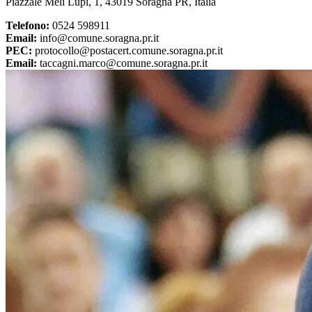
Piazzale Meli Lupi, 1, 43019 Soragna PR, Italia
Telefono:
0524 598911
Email:
info@comune.soragna.pr.it
PEC:
protocollo@postacert.comune.soragna.pr.it
Email:
taccagni.marco@comune.soragna.pr.it