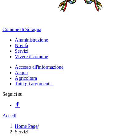
Comune di Soragna
Amministrazione
Novità
Servizi
Vivere il comune
Accesso all'informazione
Acqua
Agricoltura
Tutti gli argomenti...
Seguici su
Accedi
Home Page
/
Servizi